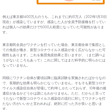
例えば東京都1400万人のうち、これまでに約10万人（202
1年1月31日
現在）が感染していますが、
感染した人が全員予防接種を打ってい
れば個人への効果だけで50
00人程度になっていた可能性がありま
す。
東京都民全員がワクチンを打っていた場合、東京都全体で集団とし
ての免疫が働き、新型コロナウイルス感染が全く広がらなかった可
能性もあります。これを集団免疫効果と言いますが、（まだ調べよ
うがないところもあって）これに関してはまだ科学的に明らかには
なっていません。
同様にワクチン自体が夏頃以降に臨床試験を実施されたばかりなの
で、長期的な効果も明らかになっていません。そもそも新型コロナ
ウイルス感染症自体が登場して約1年しかたっておらず、10年後の後
遺症があるかどうかは誰にもわかりません。ただ、だからと言って
うたないで新型コロナウイルス感染症の流行に対してワクチンを打
たない方がいいかと言われれば、絶対に打った方が良いと思いま
す。