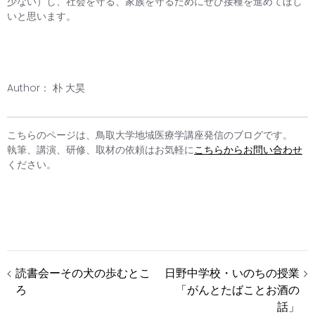
少ない）し、社会を守る、家族を守るためにぜひ接種を進めてほし
いと思います。
Author： 朴 大昊
こちらのページは、鳥取大学地域医療学講座発信のブログです。
執筆、講演、研修、取材の依頼はお気軽に
こちらからお問い合わせ
ください。
投
読書会ーその犬の歩むとこ
日野中学校・いのちの授業
ろ
「がんとたばことお酒の
稿
話」