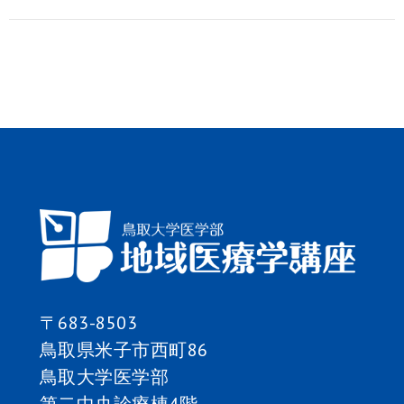
ナ
ビ
ゲ
ー
シ
ョ
ン
〒683-8503
鳥取県米子市西町86
鳥取大学医学部