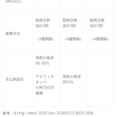
efficacy）
筋肉注射、
筋肉注射、
筋肉注射、
合計2回
合計2回
合計2回
接種方法
（3週間隔）
（4週間隔）
（4週間隔）
局所の発赤
66-83%
アナフィラ
局所の発赤
主な副反応
キシー
88.6%
11.1件/100万
接種
参考：N Engl J Med. 2020 Dec 31;383(27):2603-2615.