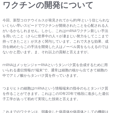
ワクチンの開発について
今回、新型コロナウイルスが発見されてから約1年という信じられな
いくらい早いスピードでワクチンが開発されたことを心配される人
がいるかもしれません。しかし、これはmRNAワクチン新しい手法
を用いたこと（さらに世界中の人々が凄まじい努力をしてここまで
持ってきたこと）が大きく関与しています。これで大きな効果、成
功を納めたらこの手法を開発した人はノーベル賞をもらえるのでは
ないかと思います。ま、それ以上の貢献と言えますが。
mRNAはメッセンジャーRNAというタンパク質を合成するために用
いられる遺伝情報の“端末”で、通常は細胞の核から出てきて細胞の
中でアミノ酸からタンパク質を作っていきます。
つまりヒトの細胞はmRNAという情報端末の指令のもとタンパク質
を作ることができます。これはこの10年20年で格段に進歩した遺伝
子工学があって初めて実現した技術と言えます。
これまでのワクチンは、弱毒化した病原体や病原体としての機能は