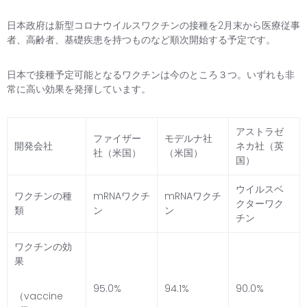
日本政府は新型コロナウイルスワクチンの接種を2月末から医療従事
者、高齢者、基礎疾患を持つものなど順次開始する予定です。
日本で接種予定可能となるワクチンは今のところ３つ。いずれも非
常に高い効果を発揮しています。
アストラゼ
ファイザー
モデルナ社
開発会社
ネカ社（英
社（米国）
（米国）
国）
ウイルスベ
ワクチンの種
mRNAワクチ
mRNAワクチ
クターワク
類
ン
ン
チン
ワクチンの効
果
95.0%
94.1%
90.0%
（vaccine