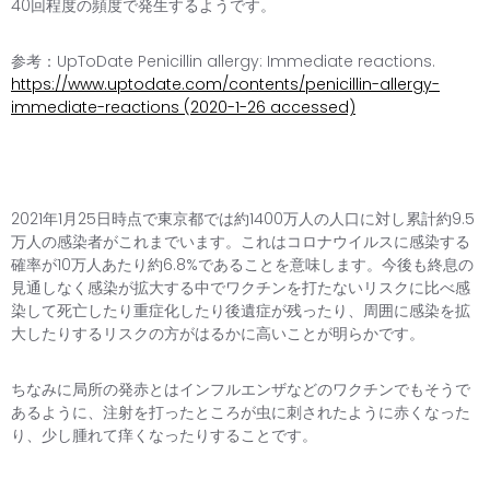
40回程度の頻度で発生するようです。
参考：UpToDate Penicillin allergy: Immediate reactions.
https://www.uptodate.com/contents/penicillin-allergy-
immediate-reactions (2020-1-26 accessed)
2021年1月25日時点で東京都では約1400万人の人口に対し累計約9.5
万人の感染者がこれまでいます。これはコロナウイルスに感染する
確率が10万人あたり約6.8%であることを意味します。今後も終息の
見通しなく感染が拡大する中でワクチンを打たないリスクに比べ感
染して死亡したり重症化したり後遺症が残ったり、周囲に感染を拡
大したりするリスクの方がはるかに高いことが明らかです。
ちなみに局所の発赤とはインフルエンザなどのワクチンでもそうで
あるように、注射を打ったところが虫に刺されたように赤くなった
り、少し腫れて痒くなったりすることです。