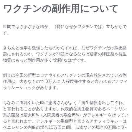
ワクチンの副作用について
世間ではさまざまな噂が、（特になぜかワクチンでは）立ちがちで
す。
きちんと医学を勉強したものからすれば、なぜワクチンだけ殊更話
題にされるのか、ワクチンが問題となるならば通常の降圧薬や抗生
物質はもっと副作用が多く“危険”なはずです。
例えば今回の新型コロナウイルスワクチンの現在報告されている副
作用は、大きなもので10万人に1人程度発生すると言われるアナフィ
ラキシーショックがあります。
ちなみに風邪引いた時に患者さんがよく「抗生物質を出してくれ」
と言われることがありますが、代表的な抗生物質であるペニシリン
系抗菌薬は最大10%（入院患者の場合15%）がアレルギーを持ってい
ると言われます。アレルギーの重症型と言えるアナフィラキシーは
ペニシリンの内服の場合20万回に1回、点滴などの場合10万回に10～