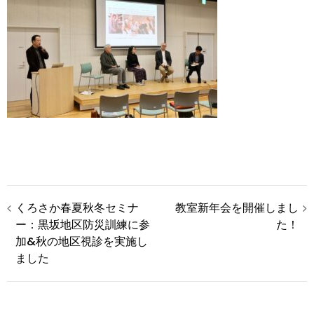
投
くろさか春夏秋冬セミナ
教室新年会を開催しまし
ー：黒坂地区防災訓練に参
た！
稿
加&秋の地区視診を実施し
ました
ナ