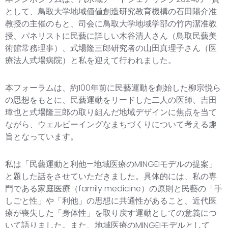
として、鳥取大学地域価値創造研究教育機構の石田陽介准
教授の主催のもと、司会に鳥取大学地域学部の竹内潔准教
授、パネリストに民藝に詳しい木谷清人さん（鳥取民藝美
術館常務理事）、式場隆三郎研究者の山田真理子さん（医
療法人式場病院）と私を迎えて行われました。
本フォーラムは、約100年前に民藝運動を創始した柳宗悦ら
の思想をもとに、民藝運動をリードした二人の医師、吉田
璋也と式場隆三郎の取り組んだ地域デザインに焦点を当て
ながら、ウェルビーイングなまちづくりについて考える趣
旨となっています。
私は「民藝運動と利他—地域医療のMINGEIモデルの提案」
と題した話をさせていただきました。具体的には、私の専
門である家庭医療（family medicine）の原則と民藝の「手
しごと性」や「利他」の思想に共通性があること、近代医
療が喪失した「身体性」を取り戻す運動としての意義につ
いて語りました。また、地域医療のMINGEIモデルとして