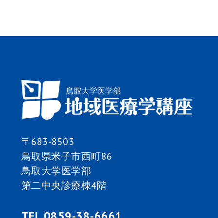
ビ
ゲ
ー
シ
ョ
ン
〒683-8503
鳥取県米子市西町86
鳥取大学医学部
第二中央診療棟4階
TEL 0859-38-6661