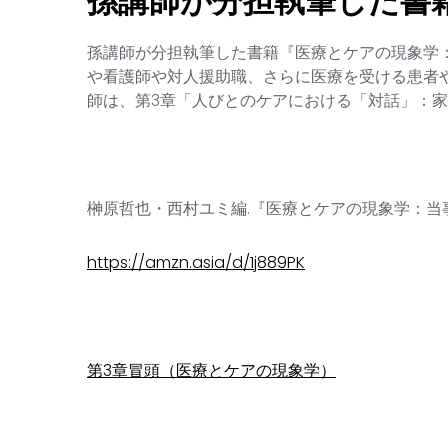
孫講師が分担執筆した書
孫講師が分担執筆した書籍『医療とケアの現象学
や看護師や対人援助職、さらに医療を受ける患者
師は、第3章「人びとのケアにおける「対話」：
榊原哲也・西村ユミ編.『医療とケアの現象学：当事
https://amzn.asia/d/1j889PK
第3章冒頭（医療とケアの現象学）