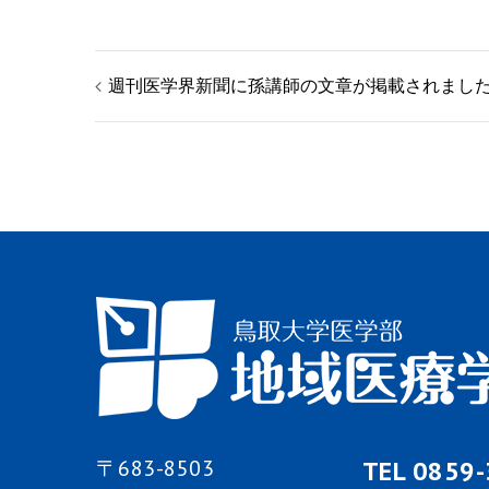
投
週刊医学界新聞に孫講師の文章が掲載されまし
稿
ナ
ビ
ゲ
ー
シ
ョ
〒683-8503
TEL 0859