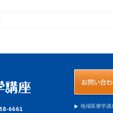
た
地域医療学講
-38-6661