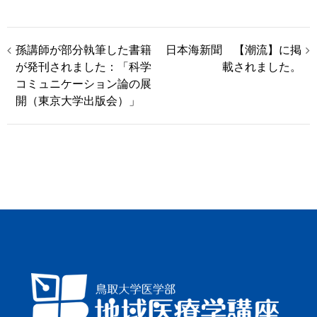
投
孫講師が部分執筆した書籍
日本海新聞 【潮流】に掲
が発刊されました：「科学
載されました。
稿
コミュニケーション論の展
開（東京大学出版会）」
ナ
ビ
ゲ
ー
シ
ョ