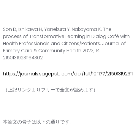
Son D, Ishikawa H, Yonekura Y, Nakayama K. The
process of Transformative Learning in Dialog Café with
Health Professionals and Citizens/Patients. Journal of
Primary Care & Community Health 2023; 14:
21501319231164302.
https://journals.sagepub.com/doi/full/10.1177/2150131923
（上記リンクよりフリーで全文が読めます）
本論文の骨子は以下の通りです。