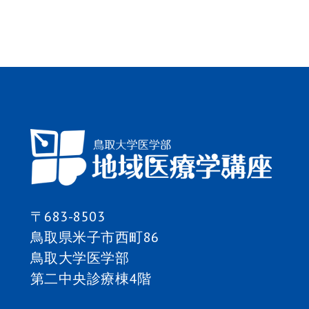
ナ
ビ
ゲ
ー
シ
ョ
ン
〒683-8503
鳥取県米子市西町86
鳥取大学医学部
第二中央診療棟4階