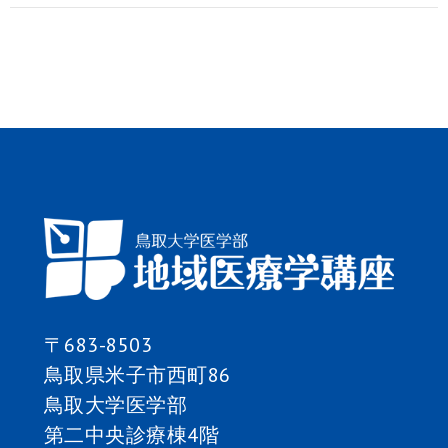
ナ
ビ
ゲ
ー
シ
ョ
ン
〒683-8503
鳥取県米子市西町86
鳥取大学医学部
第二中央診療棟4階