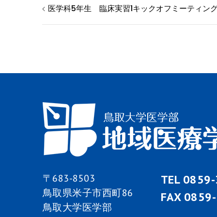
投
医学科5年生 臨床実習1キックオフミーティン
稿
ナ
ビ
ゲ
ー
シ
ョ
〒683-8503
TEL 0859
鳥取県米子市西町86
ン
FAX 0859
鳥取大学医学部