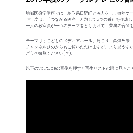
地域医療学講座では、鳥取県日野町と協力をして毎年ケ
昨年度は、「つながる医療」と題して5つの番組を作成
一人の教室員が一つのテーマをとりあげて、業務の合間
テーマは；こどものメディアルール、肩こり、禁煙外来
チャンネルひのからもご覧いただけますが、より見やすいよ
どうぞ御覧ください(李)。
以下のyoutubeの画像を押すと再生リストの順に見る