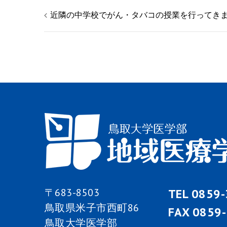
投
近隣の中学校でがん・タバコの授業を行ってき
稿
ナ
ビ
ゲ
ー
シ
ョ
〒683-8503
TEL 0859
鳥取県米子市西町86
ン
FAX 0859
鳥取大学医学部